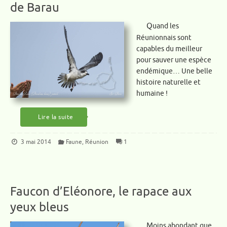
de Barau
Quand les
Réunionnais sont
capables du meilleur
pour sauver une espèce
endémique… Une belle
histoire naturelle et
humaine !
Lire la suite
3 mai 2014
Faune
,
Réunion
1
Faucon d’Eléonore, le rapace aux
yeux bleus
Moins abondant que