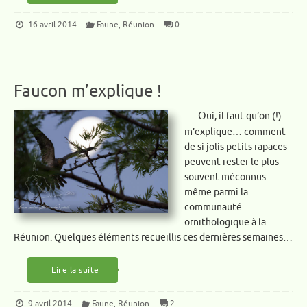
16 avril 2014
Faune
,
Réunion
0
Faucon m’explique !
Oui, il faut qu’on (!)
m’explique… comment
de si jolis petits rapaces
peuvent rester le plus
souvent méconnus
même parmi la
communauté
ornithologique à la
Réunion. Quelques éléments recueillis ces dernières semaines…
Lire la suite
9 avril 2014
Faune
,
Réunion
2